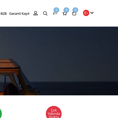
0
0
0
B2B
Garanti Kayıt
Çok
Yakında
Stokta