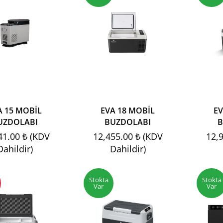
A 15 MOBİL
EVA 18 MOBİL
EV
UZDOLABI
BUZDOLABI
B
41.00 ₺ (KDV
12,455.00 ₺ (KDV
12,
Dahildir)
Dahildir)
Stokta
Stokta
Var
Var