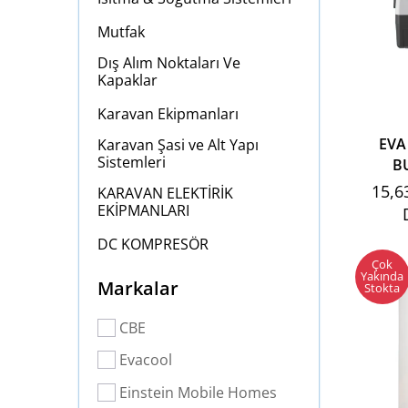
Mutfak
Dış Alım Noktaları Ve
Kapaklar
Karavan Ekipmanları
EVA
Karavan Şasi ve Alt Yapı
Sistemleri
B
15,6
KARAVAN ELEKTİRİK
EKİPMANLARI
DC KOMPRESÖR
Çok
Yakında
Markalar
Stokta
CBE
Evacool
Einstein Mobile Homes