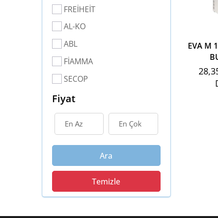
FREİHEİT
AL-KO
ABL
EVA M 1
B
FİAMMA
28,3
SECOP
Fiyat
Ara
Temizle