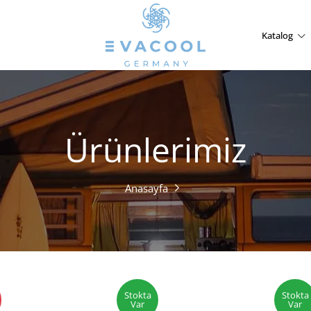
Katalog
Ürünlerimiz
Anasayfa
Stokta
Stokta
Var
Var