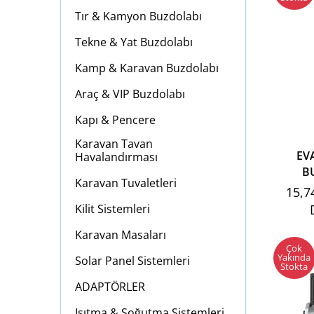
Tır & Kamyon Buzdolabı
Tekne & Yat Buzdolabı
Kamp & Karavan Buzdolabı
Araç & VIP Buzdolabı
Kapı & Pencere
Karavan Tavan
EV
Havalandırması
B
Karavan Tuvaletleri
15,7
Kilit Sistemleri
Karavan Masaları
Çok
Yakında
Solar Panel Sistemleri
Stokta
ADAPTÖRLER
Isıtma & Soğutma Sistemleri