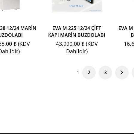
38 12/24 MARİN
EVA M 225 12/24 ÇİFT
EVA M
UZDOLABI
KAPI MARİN BUZDOLABI
B
55.00 ₺ (KDV
43,990.00 ₺ (KDV
16,
Dahildir)
Dahildir)
1
2
3