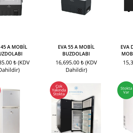
 45 A MOBİL
EVA 55 A MOBİL
EVA 
UZDOLABI
BUZDOLABI
MOB
35.00 ₺ (KDV
16,695.00 ₺ (KDV
15,
Dahildir)
Dahildir)
Çok
Stokta
Yakında
Var
Stokta