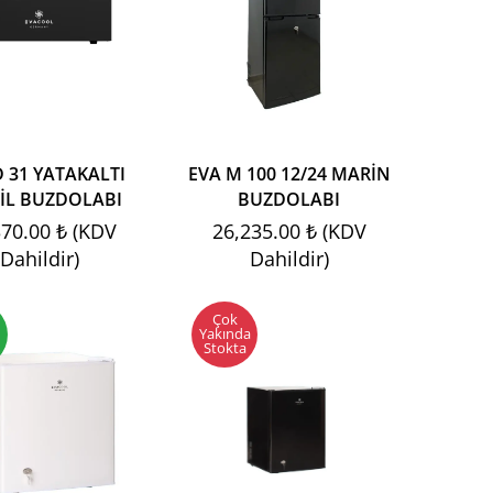
D 31 YATAKALTI
EVA M 100 12/24 MARİN
İL BUZDOLABI
BUZDOLABI
370.00 ₺ (KDV
26,235.00 ₺ (KDV
Dahildir)
Dahildir)
Çok
Yakında
Stokta