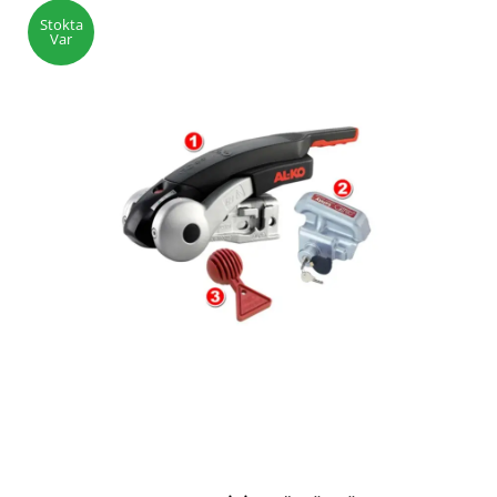
Stokta
Var