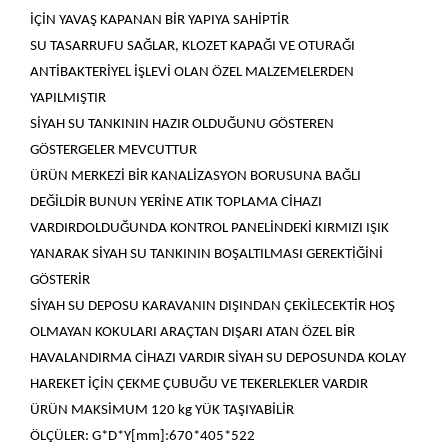
İÇİN YAVAŞ KAPANAN BİR YAPIYA SAHİPTİR
SU TASARRUFU SAĞLAR, KLOZET KAPAĞI VE OTURAĞI
ANTİBAKTERİYEL İŞLEVİ OLAN ÖZEL MALZEMELERDEN
YAPILMIŞTIR
SİYAH SU TANKININ HAZIR OLDUĞUNU GÖSTEREN
GÖSTERGELER MEVCUTTUR
ÜRÜN MERKEZİ BİR KANALİZASYON BORUSUNA BAĞLI
DEĞİLDİR BUNUN YERİNE ATIK TOPLAMA CİHAZI
VARDIRDOLDUĞUNDA KONTROL PANELİNDEKİ KIRMIZI IŞIK
YANARAK SİYAH SU TANKININ BOŞALTILMASI GEREKTİĞİNİ
GÖSTERİR
SİYAH SU DEPOSU KARAVANIN DIŞINDAN ÇEKİLECEKTİR HOŞ
OLMAYAN KOKULARI ARAÇTAN DIŞARI ATAN ÖZEL BİR
HAVALANDIRMA CİHAZI VARDIR SİYAH SU DEPOSUNDA KOLAY
HAREKET İÇİN ÇEKME ÇUBUĞU VE TEKERLEKLER VARDIR
ÜRÜN MAKSİMUM 120 kg YÜK TAŞIYABİLİR
ÖLÇÜLER: G*D*Y[mm]:670*405*522