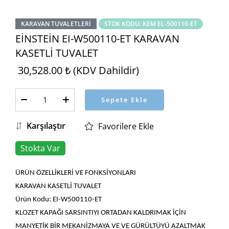
KARAVAN TUVALETLERI
STOK KODU: KEM EL-500110-ET
EİNSTEİN EI-W500110-ET KARAVAN
KASETLİ TUVALET
30,528.00 ₺ (KDV Dahildir)
Sepete Ekle
Karşılaştır
Favorilere Ekle
Stokta Var
ÜRÜN ÖZELLİKLERİ VE FONKSİYONLARI
KARAVAN KASETLİ TUVALET
Ürün Kodu: EI-W500110-ET
KLOZET KAPAĞI SARSINTIYI ORTADAN KALDRIMAK İÇİN
MANYETİK BİR MEKANİZMAYA VE VE GÜRÜLTÜYÜ AZALTMAK