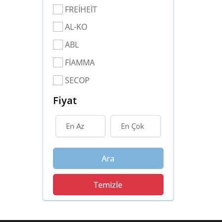
FREİHEİT
AL-KO
ABL
FİAMMA
SECOP
Fiyat
Ara
Temizle