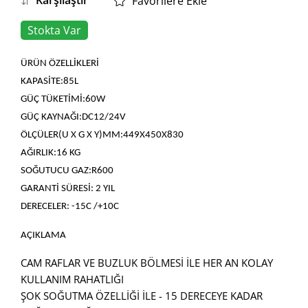
Karşılaştır
Favorilere Ekle
Stokta Var
ÜRÜN ÖZELLİKLERİ
KAPASİTE:85L
GÜÇ TÜKETİMİ:60W
GÜÇ KAYNAĞI:DC12/24V
ÖLÇÜLER(U X G X Y)MM:449X450X830
AĞIRLIK:16 KG
SOĞUTUCU GAZ:R600
GARANTİ SÜRESİ: 2 YIL
DERECELER: -15C /+10C
AÇIKLAMA
CAM RAFLAR VE BUZLUK BÖLMESİ İLE HER AN KOLAY
KULLANIM RAHATLIĞI
ŞOK SOĞUTMA ÖZELLİĞİ İLE - 15 DERECEYE KADAR