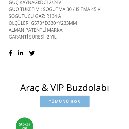
GÜÇ KAYNAĞI:DC12/24V
GÜÖ TÜKETİMİ: SOĞUTMA 30 / ISITMA 45 V
SOĞUTUCU GAZ: R134 A
ÖLÇÜLER: G570*D330*Y233MM
ALMAN PATENTLİ MARKA
GARANTİ SÜRESİ: 2 YIL
Araç & VIP Buzdolabı
TÜMÜNÜ GÖR
Stokta
Var