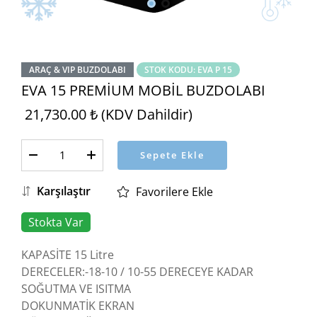
ARAÇ & VIP BUZDOLABI
STOK KODU: EVA P 15
EVA 15 PREMİUM MOBİL BUZDOLABI
21,730.00 ₺ (KDV Dahildir)
Sepete Ekle
Karşılaştır
Favorilere Ekle
Stokta Var
KAPASİTE 15 Litre
DERECELER:-18-10 / 10-55 DERECEYE KADAR
SOĞUTMA VE ISITMA
DOKUNMATİK EKRAN